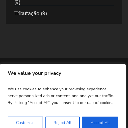
(9)
Tributação
(9)
We value your privacy
We use cookies to enhance your browsing experience,
serve personalized ads or content, and analyze our traffic.
By clicking "Accept All", you consent to our use of cookies.
© 2020-2026 / Economia Mainstream / Todos os
direitos reservados.
Customize
Reject All
Accept All