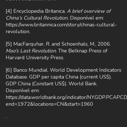
[4] Encyclopedia Britanica.
A brief overview of
China’s Cultural Revolution.
Disponível em:
https://www.britannica.com/story/chinas-cultural-
revolution.
[5] MacFarquhar, R. and Schoenhals, M., 2006.
Mao’s Last Revolution
. The Belknap Press of
Harvard University Press.
[6] Banco Mundial. World Development Indicators
Database. GDP per capita China (current US$).
GDP China (Constant US$). World Bank.
Disponível em:
https://data.worldbank.org/indicator/NY.GDP.PCAP.C
end=1972&locations=CN&start=1960
.