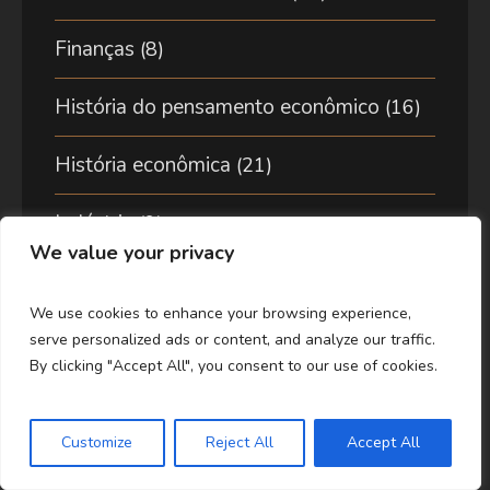
Finanças
(8)
História do pensamento econômico
(16)
História econômica
(21)
Indústria
(9)
We value your privacy
Macroeconomia
(67)
We use cookies to enhance your browsing experience,
Matemática
(14)
serve personalized ads or content, and analyze our traffic.
By clicking "Accept All", you consent to our use of cookies.
Meio ambiente
(8)
Customize
Reject All
Accept All
Metodologia
(19)