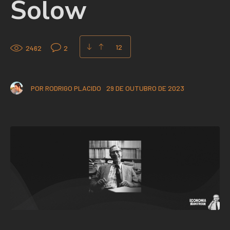
Solow
12
2462
2
POR
RODRIGO PLACIDO
29 DE OUTUBRO DE 2023