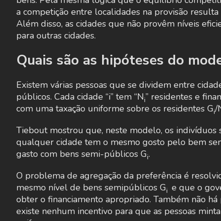
bens. Pela mesma lógica que o equilíbrio competiti
a competição entre localidades na provisão resulta
Além disso, as cidades que não provêm níveis efic
para outras cidades.
Quais são as hipóteses do mod
Existem várias pessoas que se dividem entre cidad
públicos. Cada cidade “i” tem “N
” residentes e fin
i
com uma taxação uniforme sobre os residentes G
/
i
Tiebout mostrou que, neste modelo, os indivíduos 
qualquer cidade tem o mesmo gosto pelo bem sem
gasto com bens semi-públicos G
.
i
O problema de agregação da preferência é resolv
mesmo nível de bens semipúblicos G
e que o gove
i
obter o financiamento apropriado. Também não há
existe nenhum incentivo para que as pessoas minta