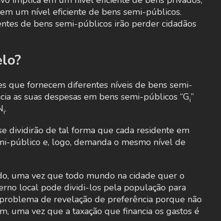
vo implica em um nível eficiente de bens privados,
 em um nível eficiente de bens semi-públicos.
ientes de bens semi-públicos irão perder cidadãos
elo?
es que fornecem diferentes níveis de bens semi-
ancia as suas despesas em bens semi-públicos “G
”
i
N
.
i
se dividirão de tal forma que cada residente em
i-público e, logo, demanda o mesmo nível de
ido, uma vez que todo mundo na cidade quer o
rno local pode dividi-los pela população para
 problema de revelação de preferência porque não
m, uma vez que a taxação que financia os gastos é