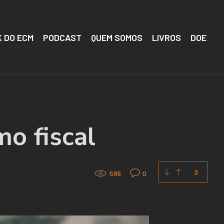
 DO ECM
PODCAST
QUEM SOMOS
LIVROS
DOE
mo fiscal
3
586
0