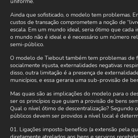
uniforme.
Ainda que sofisticado, o modelo tem problemas. E
custos de transação comprometem a noção de “liv
escala. Em um mundo ideal, seria ótimo que cada in
o mundo não é ideal e é necessário um número re
semi-público.
O modelo de Tiebout também tem problemas de f
socialmente injusta, externalidades negativas res
disso, outra limitação é a presença de externalidad
municípios, e essa geraria uma sub-provisão de be
Mas quais são as implicações do modelo para o de
ser os princípios que guiam a provisão de bens sem
Qual o nível ótimo de descentralização? Segundo o
públicos devem ser providos a nível local é determi
Ligações imposto-benefício (a extensão pela 
diretamente atrelados aos bens e serviços recebido